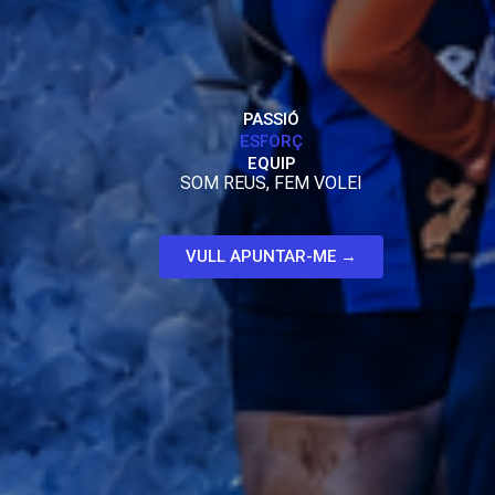
PASSIÓ
ESFORÇ
EQUIP
SOM REUS, FEM VOLEI
VULL APUNTAR-ME →