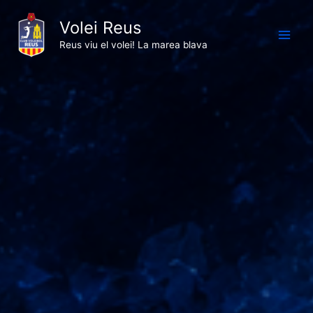
Vés
Volei Reus
al
contingut
Reus viu el volei! La marea blava